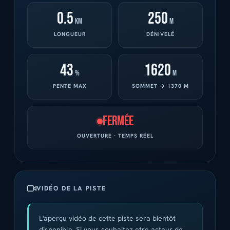
0.5
250
km
m
LONGUEUR
DÉNIVELÉ
43
1620
%
m
PENTE MAX
SOMMET → 1370 M
Fermée
OUVERTURE · TEMPS RÉEL
VIDÉO DE LA PISTE
L'aperçu vidéo de cette piste sera bientôt
disponible. Si vous souhaitez etre acteur de