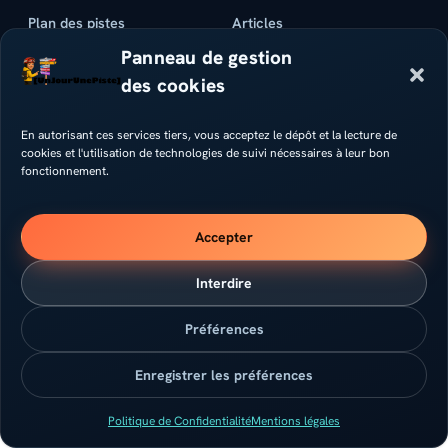
Plan des pistes
Articles
Panneau de gestion
Météo
À propos
des cookies
© 2026 PistesAlpedHuez.com
En autorisant ces services tiers, vous acceptez le dépôt et la lecture de
cookies et l'utilisation de technologies de suivi nécessaires à leur bon
fonctionnement.
Contact
Mentions légales
Confidentialité
Accepter
Interdire
Préférences
Enregistrer les préférences
Politique de Confidentialité
Mentions légales